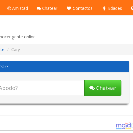
Amistad
Chatear
Contactos
Edades
nocer gente online.
rte
Cary
ear?
Chatear