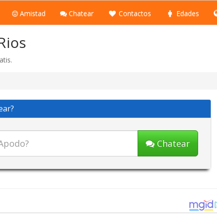
Amistad
Chatear
Contactos
Edades
Rios
tis.
ear?
Chatear