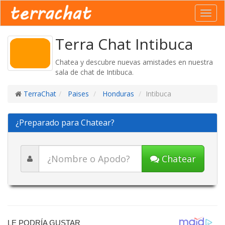
Toggl
navig
Terra Chat Intibuca
Chatea y descubre nuevas amistades en nuestra
sala de chat de Intibuca.
TerraChat
Paises
Honduras
Intibuca
¿Preparado para Chatear?
Chatear