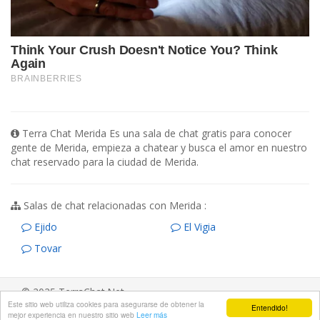
Terra Chat Merida Es una sala de chat gratis para conocer
gente de Merida, empieza a chatear y busca el amor en nuestro
chat reservado para la ciudad de Merida.
Salas de chat relacionadas con Merida :
Ejido
El Vigia
Tovar
© 2025 TerraChat.Net
Este sitio web utiliza cookies para asegurarse de obtener la
Entendido!
Aviso legal
/
Ayuda
/
Contacta
mejor experiencia en nuestro sitio web
Leer más