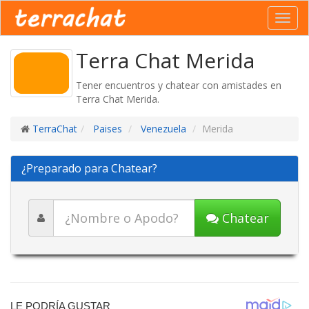
Toggl
navig
Terra Chat Merida
Tener encuentros y chatear con amistades en
Terra Chat Merida.
TerraChat
Paises
Venezuela
Merida
¿Preparado para Chatear?
Chatear