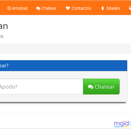
Amistad
Chatear
Contactos
Edades
an
is.
ear?
Chatear