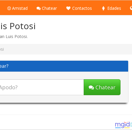
Amistad
Chatear
Contactos
Edades
is Potosi
n Luis Potosi.
si
ear?
Chatear