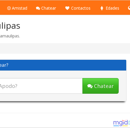
Amistad
Chatear
Contactos
Edades
lipas
amaulipas.
ear?
Chatear